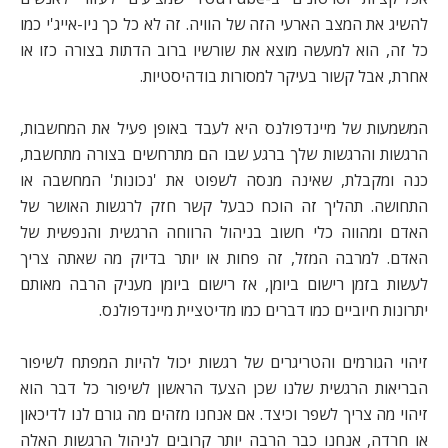
להשיג את המצב הארעי הזה של הוויה. זה לא כל כך ניו-אייג'י כמו
כל זה, הוא למעשה מוצא את שורשיו ברוב הדתות בצורה כזו או
אחרת, אבל קשור בעיקר למסורות בודהיסטיות.
המשמעות של מיינדפולנס היא לעבד באופן פעיל את המחשבות,
הרגשות והרגשות שלך ברגע שבו הם מתרחשים בצורה מתחשבת,
כנה ומקבלת, שאינה מנסה לשפוט את 'נכונות' המחשבה או
התחושה. תהליך זה הוכח כבעל קשר חזק לרגשות האושר של
האדם ומהווה כלי חשוב בניהול הרווחה הרגשית והנפשית של
האדם. למרבה המזל, זה פחות או יותר בדיוק מה שאתה צריך
לעשות בזמן רישום ביומן, אז רישום ביומן מעניק הרבה מאותם
יתרונות חיוביים כמו דברים כמו מדיטציית מיינדפולנס.
זיהוי הגורמים והטריגרים של רגשות יכול להיות המפתח לשיפור
הבריאות הרגשית שלנו שכן הצעד הראשון לשיפור כל דבר הוא
זיהוי מה צריך לשפר וכיצד. אם אנחנו מזהים מה גורם לנו לדיכאון
או חרדה, אנחנו כבר הרבה יותר קרובים לניהול הרגשות האלה