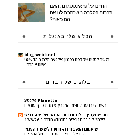
החיים על פי אינסטגרם: האם
תרבות הסלבס משכתבת לנו את
המציאות?
הבלוג שלי באנגלית
blog.webli.net
רגעים קטנים של קסם בסגנון פיקסאר תלת-מימד שאני
פשוט אוהבת
-
בלוגים של חברים
Planetta פלנטע
רשת גלי הגיעה לחוצות המפרץ; פותחת סניף עודפים
מה שמעניין- בלוג תרבות הפנאי של יפה גביש
לילה של כוכבים נופלים בטכנודע חדרה ב-13/8/26
שיעמום הוא בחירה-חוויות לשעות הפנאי
דלית אל כרמל – המדריך לטיול המושלם