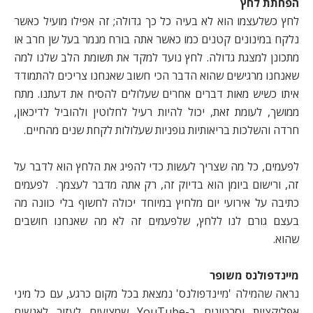
הפחתת לחץ
לחץ כשלעצמו הוא לא בעיה כל כך גדולה; זה אפילו מועיל כאשר
נלקח במינונים קטנים כמו כאשר אתה בורח מנמר בעל שן חרב או
מתכונן למצגת גדולה. לחץ נועד למקד את תשומת הלב שלנו למה
שאנחנו מרגישים שהוא הדבר הכי חשוב שאנחנו צריכים להתמודד
איתו כשיש מאות דברים אחרים שעלולים להסיח את דעתנו. מתח
ממושך, לעומת זאת, יכול להיות רעיל לחלוטין ולהוביל לדיכאון,
חרדה והשלכות בריאותיות גופניות שעלולות לקחת שנים מהחיים.
לפעמים, כל מה שצריך לעשות כדי להפיג את הלחץ הוא לדבר על
זה, ורישום ביומן הוא בדיוק זה, רק אתה מדבר לעצמך. לפעמים
כתיבה על אירועי יום מלחיץ במיוחד יכולה לחשוף בלי כוונה מה
בעצם גורם לנו ללחץ, שלפעמים זה לא מה שאנחנו חושבים
שהוא.
מיינדפולנס משופר
נראה שהמילה 'מיינדפולנס' נמצאת בכל מקום כרגע, עם כל מיני
אפליקציות וסרטונים ב-YouTube שמציעים לעזור לאנשים