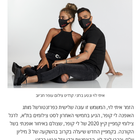
איתי לוי ונטע ברזני. קרדיט צילום עופר חג'יוב
הזמר איתי לוי, המשמש זו עונה שלישית כפרזנטורשל מותג
האופנה לי קופר, הגיע בחמישי האחרון לסט צילומים בת"א, לרגל
צילומי קמפיין קיץ 2020 של לי קופר, שצולם באיחור אופנתי בשל
הקורנה. בקמפיין החדש שיעלה בקרוב בהשקעה של 3 מיליון
ש"ח. יככבו לצד לוי הדוגמניות ירדן ויזל ונטע ברזני.