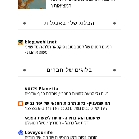
המציאות?
הבלוג שלי באנגלית
blog.webli.net
רגעים קטנים של קסם בסגנון פיקסאר תלת-מימד שאני
פשוט אוהבת
-
בלוגים של חברים
Planetta פלנטע
רשת גלי הגיעה לחוצות המפרץ; פותחת סניף עודפים
מה שמעניין- בלוג תרבות הפנאי של יפה גביש
לילה של כוכבים נופלים בטכנודע חדרה ב-13/8/26
שיעמום הוא בחירה-חוויות לשעות הפנאי
דלית אל כרמל – המדריך לטיול המושלם
Loveyourlife
הורות, זוגיות ורגש במציאות של מילואים חוזרים