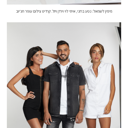
מימין לשמאל: נטע ברזני, איתי לוי וירדן ויזל. קרדיט צילום עופר חג'יוב