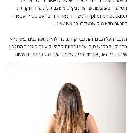
lovie הוא מותג בינלאומי, המאפשר לראשונה '"ללבוש את
הטלפון" באמצעות שרשרת נקלס מעוצבת, מוקפדת ויוקרתית
(phone necklace) ה"משחררת את הידיים" עם סטייל עכשווי–
למראה מלא שיק שמשדרג כל אאוטפיט.
מעצבי העל הבינו זאת כבר קודם. כדי להיות מעודכנים באמת לא
מספיק שנתלבש טוב, עלינו להתחיל להשקיע גם באבזור הטלפון
שלנו. בכל זאת, אין עוד פריט שצמוד אלינו כל כך הרבה שעות.