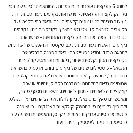
למותג 5 קולקציות אופנתיות ומוקפדות , המותאמות לכל אישה בכל
גיל: הקולקציה הקלאסית - שרשראות נקלסים מעור טבעוני רך,
בעיצוב מינימליסטי וטונים קלאסיים, בהשראת בתי הקפה של
תל-אביב, למראה קז'ואלי ולא מתאמץ. בקולקציה מגוון נקלסים
בגווני ניוד, קפה ופודרה. הקולקציה המנוחשת - שרשראות
נקלסים, העשויות עור טבעוני, עם טקסטורה ואפקט של עור נחש,
למראה טרנדי ומלא בסטייל בהשראת הסצנה הברלינאית.
בקולקציה מגוון נקלסים: שחור, ניאון ומונוכרומטי. קולקציית
המטאל - 5 סטיילים שונים של נקלסים בזהב או כסף, בהשראת
מותגי העל, למראה קלאסי מתוחכם או אדג'י-רוקיסטי. קולקצייה
שמוסיפה גלאם למלתחה ומשדרגת כל לוק, יומיומי או ערב.
קולקציית הצ'ארמים - מגוון צ'ארמים, העשויים מכסף טהור,
ומאפשרים טאץ' פרסונאלי. ניתן לתלות את הצ'ארמים על הנקלס,
ולהוסיף כל פעם כשמתחשק. קולקציית הארנקים - כשאופנה
פוגשת פרקטיות. ארנקים נצמדים לקייס, המאפשרים נשיאה של
כרטיסים חיוניים, ליפסטיק, מפתח ועוד.