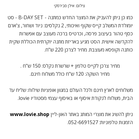
צילום: אילן סבירסקי
כמו כן ניתן להעניק את המוצר החדש כמתנה - B-DAY SET - סט
יומולדת המשלב קייס שקוף ואיכותי, 2 נקלסים: ניוד ושחור, צ’ארם
כסף טהור בעיצוב פרסה, וכרטיס ברכה מעוצב עם אפשרות
להקדשה אישית. הסט מגיע באריזת מתנה יוקרתית הכוללת שקית
כותנה וקופסא מעוצבת. מחיר לצרכן 220 ש"ח.
מחיר צרכן לקייס טלפון + שרשרת נקלס: 150 ש"ח .
מחיר השקה: 120 ש"ח כולל משלוח חינם.
משלוחים לארץ חינם ולכל העולם במגוון אופציות שילוח: שליח עד
הבית, משלוח לנקודת איסוף או באיסוף עצמי מסטודיו lovie.
ניתן להשיג את מוצרי המותג באתר האון-ליין
www.lovie.shop
הזמנות טלפוניות: 052-6691527.