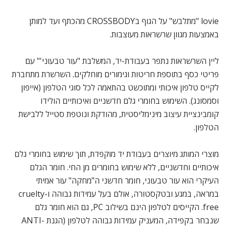
lovie "מתלבש" על הגוף בCROSSBODY מהכתף ועד למותן
באמצעות מגוון שרשראות מעוצבות.
ליין השרשראות נתפר בעבודת-יד, המשלבת "עור טבעוני'" עם
פריטי כסף בתוספת חריטות וגימורים מוחלקים. השרשרת מתחברת
לקייס טלפון איכותי ומתוכשט בהתאמה לכל סוגי הטלפון (אייפון
וסמסונג). השימוש בחומרי גלם חדשניים ואיכותיים הולידו
קומבינציית עיצוב מינימליסטית, מהודקת ונוטפת סטייל ללבישת
הטלפון.
מוצרי המותג מיוצרים בעבודת יד מוקפדת, תוך שימוש בחומרי גלם
איכותיים וחדשניים, ללא שימוש בחומרים מן החי. חומר הגלם
העיקרי הוא עור טבעוני, חומר חדשני ה"מחקה" עור אמיתי
במראה, במגע ובטקסטורה, אולם בעל עמידות גבוהה ו-cruelty
free. הקייסים לטלפון הינם בשילוב PC, גם הוא חומר גלם
שנבחר בקפידה, המעניק עמידות גבוהה לטלפון (הגנת ANTI-