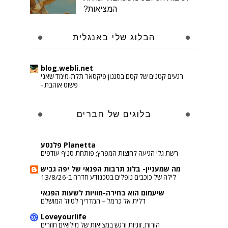
המציאות?
הבלוג שלי באנגלית
blog.webli.net
רגעים קטנים של קסם בסגנון פיקסאר תלת-מימד שאני
פשוט אוהבת
-
בלוגים של חברים
Planetta פלנטע
רשת גלי הגיעה לחוצות המפרץ; פותחת סניף עודפים
מה שמעניין- בלוג תרבות הפנאי של יפה גביש
לילה של כוכבים נופלים בטכנודע חדרה ב-13/8/26
שיעמום הוא בחירה-חוויות לשעות הפנאי
דלית אל כרמל – המדריך לטיול המושלם
Loveyourlife
הורות, זוגיות ורגש במציאות של מילואים חוזרים