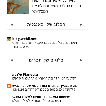
החיים על פי אינסטגרם: האם
תרבות הסלבס משכתבת לנו את
המציאות?
הבלוג שלי באנגלית
blog.webli.net
רגעים קטנים של קסם בסגנון פיקסאר תלת-מימד שאני
פשוט אוהבת
-
בלוגים של חברים
Planetta פלנטע
רשת גלי הגיעה לחוצות המפרץ; פותחת סניף עודפים
מה שמעניין- בלוג תרבות הפנאי של יפה גביש
לילה של כוכבים נופלים בטכנודע חדרה ב-13/8/26
שיעמום הוא בחירה-חוויות לשעות הפנאי
דלית אל כרמל – המדריך לטיול המושלם