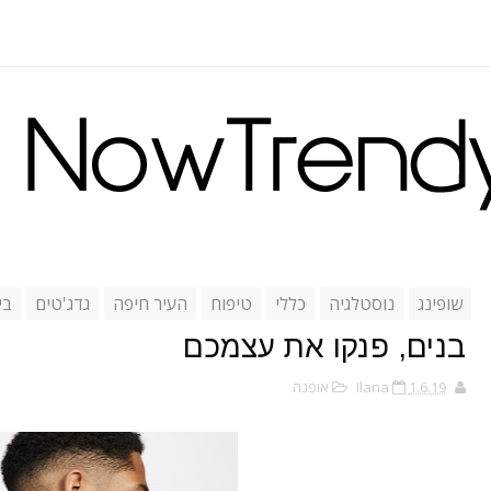
שופינג
נוסטלגיה
כללי
טיפוח
העיר חיפה
גדג'טים
בי
בנים, פנקו את עצמכם
1.6.19
Ilana
אופנה