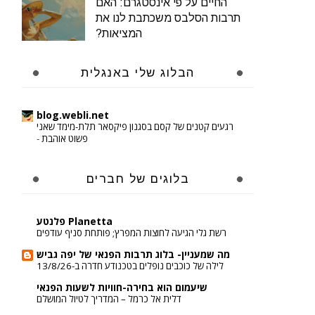
החיים על פי אינסטגרם: האם
תרבות הסלבס משכתבת לנו את
המציאות?
הבלוג שלי באנגלית
blog.webli.net
רגעים קטנים של קסם בסגנון פיקסאר תלת-מימד שאני
פשוט אוהבת
-
בלוגים של חברים
Planetta פלנטע
רשת גלי הגיעה לחוצות המפרץ; פותחת סניף עודפים
מה שמעניין- בלוג תרבות הפנאי של יפה גביש
לילה של כוכבים נופלים בטכנודע חדרה ב-13/8/26
שיעמום הוא בחירה-חוויות לשעות הפנאי
דלית אל כרמל – המדריך לטיול המושלם