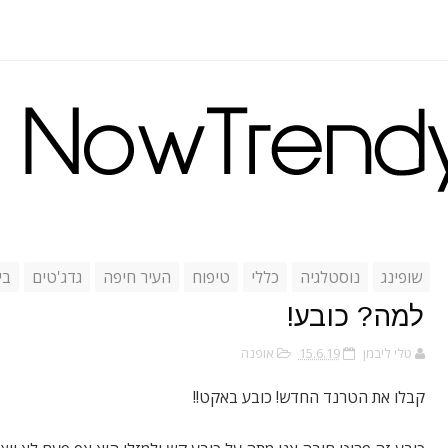
שופינג
נוסטלגיה
כללי
טיפוח
העיר חיפה
גדג'טים
בי
למה? כובע!
טלי ליבמן
15.6.19
אופנה
קבלו את הטרנד החדש! כובע באקט!!