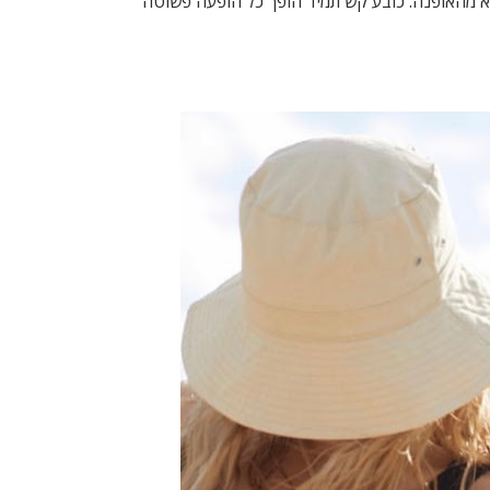
צא מהאופנה. כובע קש תמיד הופך כל הופעה פשוטה